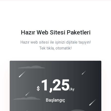
Hazır Web Sitesi Paketleri
Hazır web sitesi ile işinizi dijitale taşıyın!
Tek tıkla, otomatik!
Free
1,25
$
/Ay
Basic
Başlangıç