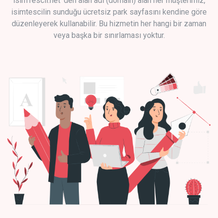
isimTescil.net 'den alan adı (domain) alan her müşterimiz,
isimtescilin sunduğu ücretsiz park sayfasını kendine göre
düzenleyerek kullanabilir. Bu hizmetin her hangi bir zaman
veya başka bir sınırlaması yoktur.