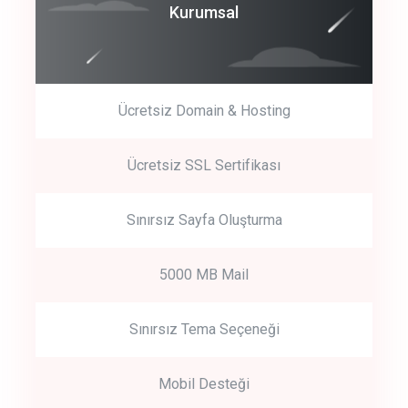
Coroprate
Kurumsal
predictive dialing
Ücretsiz Domain & Hosting
Get Started
Ücretsiz SSL Sertifikası
Start by trying our service for 30 days free trial no credit card
required.
Sınırsız Sayfa Oluşturma
5000 MB Mail
Sınırsız Tema Seçeneği
Mobil Desteği