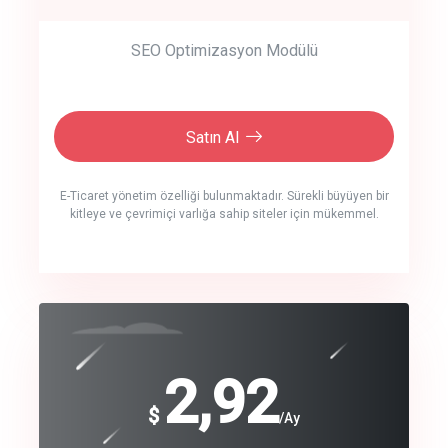
SEO Optimizasyon Modülü
Satın Al
E-Ticaret yönetim özelliği bulunmaktadır. Sürekli büyüyen bir
kitleye ve çevrimiçi varlığa sahip siteler için mükemmel.
crm auto cync
click to call back
240
2,92
$
$
/year
/Ay
track energy costs