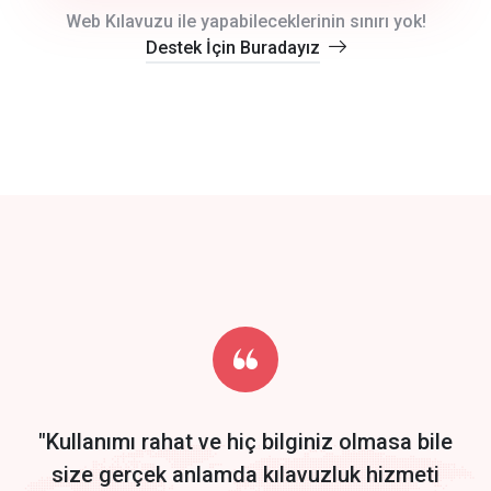
crm auto cync
Web Kılavuzu ile yapabileceklerinin sınırı yok!
Destek İçin Buradayız
click to call back
track energy costs
predictive dialing
Get Started
Start by trying our service for 30 days free trial no credit card
required.
"Kullanımı rahat ve hiç bilginiz olmasa bile
size gerçek anlamda kılavuzluk hizmeti